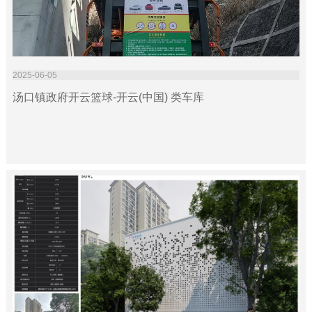
2025-06-05
汤口镇政府开云篮球-开云(中国) 类车库