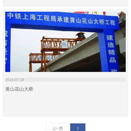
2014-07-18
黄山花山大桥
上一页
1