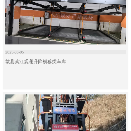
2025-06-05
歙县滨江观澜升降横移类车库