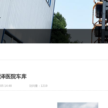
泽医院车库
5 14:48
访问量：1219