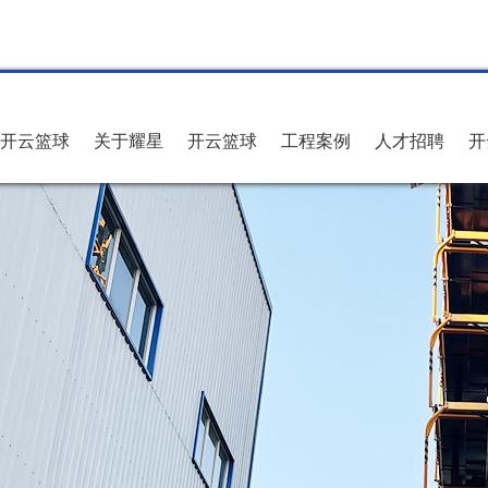
开云篮球
关于耀星
开云篮球
工程案例
人才招聘
开