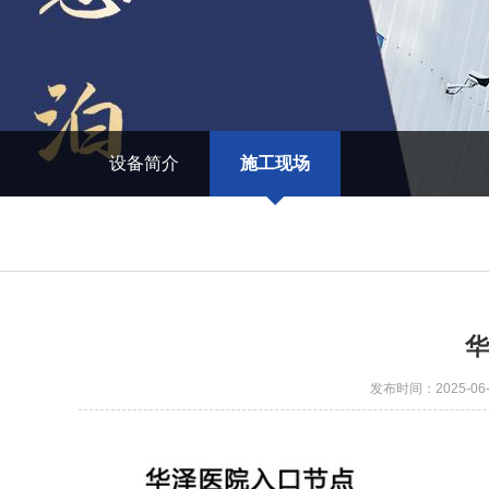
设备简介
施工现场
华
发布时间：2025-06-0