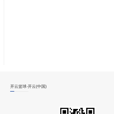
开云篮球-开云(中国)